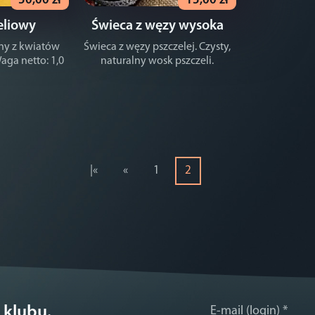
50,00 zł
15,00 zł
eliowy
Świeca z węzy wysoka
ny z kwiatów
Świeca z węzy pszczelej. Czysty,
Waga netto: 1,0
naturalny wosk pszczeli.
|«
«
1
2
 klubu.
E-mail (login)
*