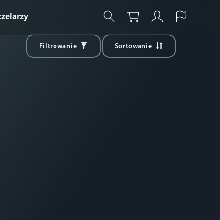
czelarzy
Filtrowanie
Sortowanie