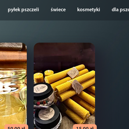
pyłek pszczeli
świece
kosmetyki
dla psz