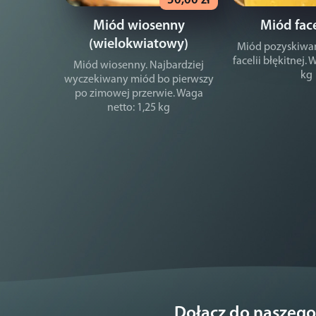
50,00 zł
Miód wiosenny
Miód fac
(wielokwiatowy)
Miód pozyskiwa
facelii błękitnej. 
Miód wiosenny. Najbardziej
kg
wyczekiwany miód bo pierwszy
po zimowej przerwie. Waga
netto: 1,25 kg
Dołącz do naszego