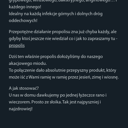
grypowego, wirusowego, bakteryjnego, anginowego… i
każdego innego!
Idealny na każdą infekcje górnych i dolnych dróg
oddechowych!
Przepotężne działanie propolisu zna już chyba każdy, ale
gdyby ktoś jeszcze nie wiedział co i jak to zapraszamy tu -
propolis
Dziś ten właśnie propolis dołożyliśmy do naszego
akacjowego miodu.
To połączenie dało absolutnie przepyszny produkt, który
może iść z Wami ramię w ramię przez jesień, zimę i wiosnę.
A jak stosować?
U nas w domu dawkujemy po jednej łyżeczce rano i
wieczorem. Prosto ze słoika. Tak jest najpyszniej i
najzdrowiej!