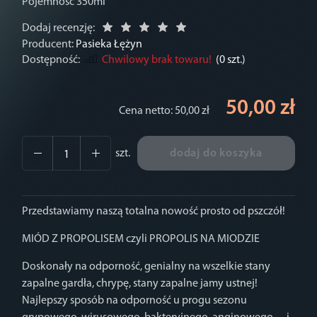
Pojemność 350ml
Dodaj recenzję:
Producent:
Pasieka Łężyn
Dostępność:
Chwilowy brak towaru!
(
0
szt.)
50,00 zł
Cena netto:
50,00 zł
szt.
dodaj do koszyka
Przedstawiamy naszą totalna nowość prosto od pszczół!
MIÓD Z PROPOLISEM czyli PROPOLIS NA MIODZIE
Doskonały na odporność, genialny na wszelkie stany
zapalne gardła, chrypę, stany zapalne jamy ustnej!
Najlepszy sposób na odporność u progu sezonu